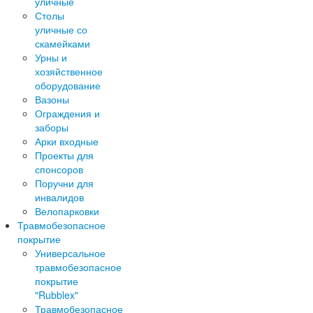
уличные
Столы
уличные со
скамейками
Урны и
хозяйственное
оборудование
Вазоны
Ограждения и
заборы
Арки входные
Проекты для
спонсоров
Поручни для
инвалидов
Велопарковки
Травмобезопасное
покрытие
Универсальное
травмобезопасное
покрытие
"Rubblex"
Травмобезопасное